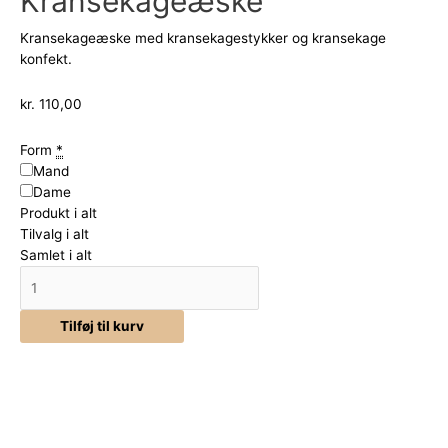
Kransekageæske
Kransekageæske med kransekagestykker og kransekage
konfekt.
kr.
110,00
Form
*
Mand
Dame
Produkt i alt
Tilvalg i alt
Samlet i alt
Tilføj til kurv