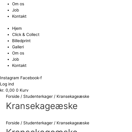
Om os
Job
Kontakt
Hjem
Click & Collect
Billedprint
Galleri
Om os
Job
Kontakt
Instagram
Facebook-f
Log ind
kr.
0,00
0
Kurv
Forside
/
Studenterkager
/ Kransekageæske
Kransekageæske
Forside
/
Studenterkager
/ Kransekageæske