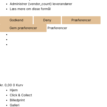
Administrer {vendor_count} leverandører
Læs mere om disse formål
Godkend
Deny
Præferencer
Gem præferencer
Præferencer
Kransekageæske
antal
kr.
0,00
0
Kurv
Hjem
Click & Collect
Billedprint
Galleri