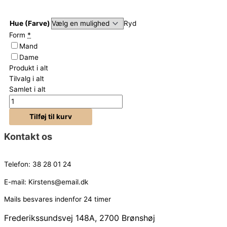
Studenterbrød
Hue (Farve)
Ryd
antal
Form
*
Mand
Dame
Produkt i alt
Tilvalg i alt
Samlet i alt
Tilføj til kurv
Kontakt os
Telefon:
38 28 01 24
E-mail:
Kirstens@email.dk
Mails besvares indenfor 24 timer
Frederikssundsvej 148A, 2700 Brønshøj