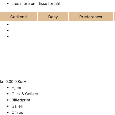
Læs mere om disse formål
Godkend
Deny
Præferencer
Sorteret
efter
popularitet
kr.
0,00
0
Kurv
Hjem
Click & Collect
Billedprint
Galleri
Om os