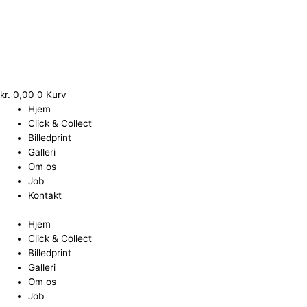
Gå
Stort
til
franskbrød
indholdet
antal
kr.
0,00
0
Kurv
Hjem
Click & Collect
Billedprint
Galleri
Om os
Job
Kontakt
Hjem
Click & Collect
Billedprint
Galleri
Om os
Job