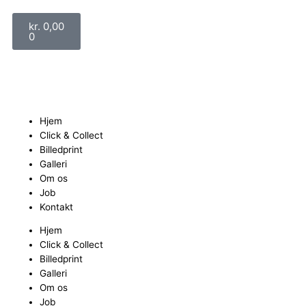
Gå
Kurv
til
kr.
0,00
indholdet
0
Hjem
Click & Collect
Billedprint
Galleri
Om os
Job
Kontakt
Hjem
Click & Collect
Billedprint
Galleri
Om os
Job