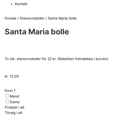
Kontakt
Forside
/
Stenovnsboller
/ Santa Maria bolle
Santa Maria bolle
To stk. stenovnsboller for 22 kr. (Rabatten fratrækkes i kurven)
kr.
13,00
Santa
Form
*
Maria
Mand
bolle
Dame
antal
Produkt i alt
Tilvalg i alt