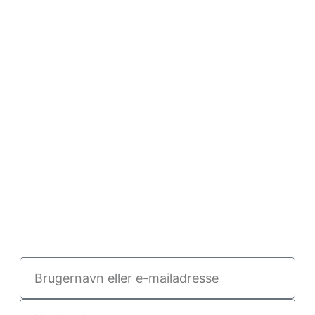
Brugernavn
eller
e-
Kodeord
mailadresse